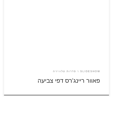
כנסו לסרט פאוור ריינג'רס לחצו על דפי הצביעה של פאוור ריינג'רס
להגדלה ולהדפסה
SLIDESHOW
סדרות טלוויזיה
פאוור ריינג'רס דפי צביעה