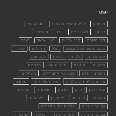
תגים
אבירים
אליס בארץ הפלאות
בוב הבנאי
בובות
בעלי חיים
דורה
דינוזאור
דפי משחק
דפי צביעה
חגי ישראל
חגים
חיבור מספרים לתמונה
חלל
חתולים
טריילר
יום הולדת
ילדים
כלבים
להדפסה
מבוכים
מוזיקה
מיקי מאוס
מכוניות
מסביב לעולם
מצא את ההבדלים
משחקים
סדרות טלוויזיה לילדים
סדרת טלוויזיה
ספורט
ספיידרמן
סרט
סרטון
סרטונים
סרטים
פאזלים
פו הדוב
פיטר פן
פיראטים
צביעה אונליין
צביעה לפי מספרים
צביעה מקוונת
צפייה ישירה
קרקס
תחבורה