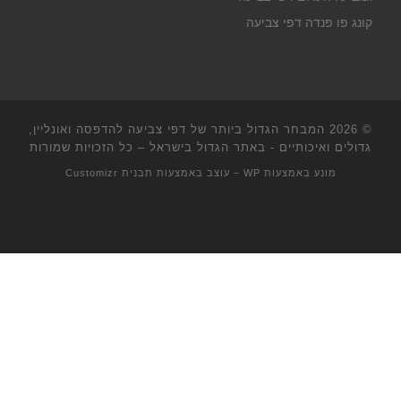
קונג פו פנדה דפי צביעה
© 2026
המבחר הגדול ביותר של דפי צביעה להדפסה ואונליין,
גדולים ואיכותיים - באתר הגדול בישראל
– כל הזכויות שמורות
מונע באמצעות
WP
– עוצב באמצעות
תבנית Customizr