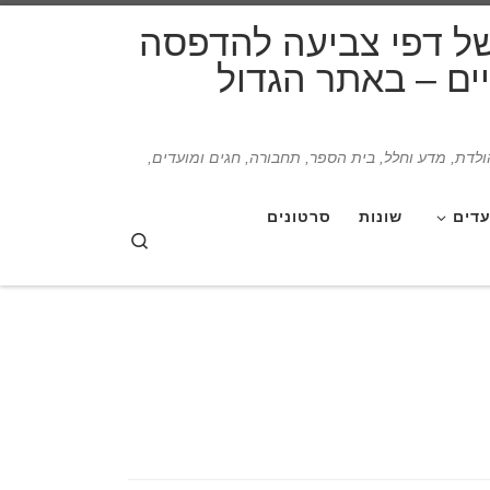
דלג לתוכן
של דפי צביעה להדפסה
תיים – באתר הגדול
הולדת, מדע וחלל, בית הספר, תחבורה, חגים ומועדים,
עדים
שונות
סרטונים
Search