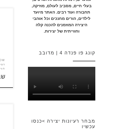
בעלי חיים, מסביב לעולם, מוזיקה,
תחבורה ועוד רבים. האתר מיועד
לילדים, הורים מחנכים וכל אוהבי
היצירה המוזמנים להכנה קלה
כנסו 
וחווייתית של יצירות.
לחג 
קונג פו פנדה 4 | מדובב
HOW
דפי 
חגי
שב
לאחר 
הספר
מבחר רעיונות יצירה >כנסו
לצביע
עכשיו