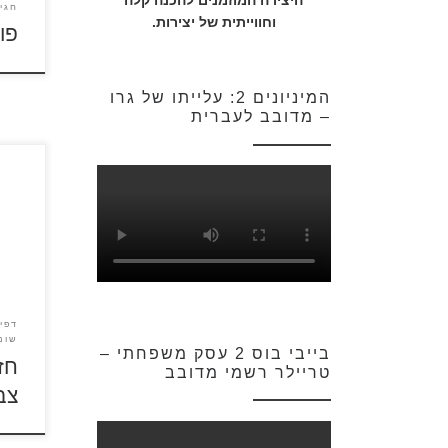
היצירה המוזמנים להכנה קלה
חגי
וחווייתית של יצירות.
פור
המיניונים 2: עלייתו של גרו
– מדובב לעברית
חזרה
דפי 
שונו
בייבי בוס 2 עסק משפחתי –
חז
טריילר רשמי מדובב
צבי