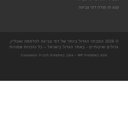
קונג פו פנדה דפי צביעה
© 2026
המבחר הגדול ביותר של דפי צביעה להדפסה ואונליין,
גדולים ואיכותיים - באתר הגדול בישראל
– כל הזכויות שמורות
מונע באמצעות
WP
– עוצב באמצעות
תבנית Customizr