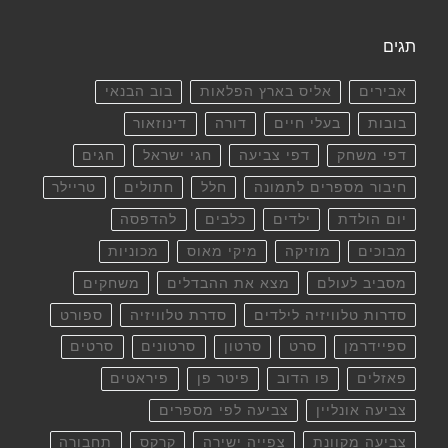
תגים
אבירים
אליס בארץ הפלאות
בוב הבנאי
בובות
בעלי חיים
דורה
דינוזאור
דפי משחק
דפי צביעה
חגי ישראל
חגים
חיבור מספרים לתמונה
חלל
חתולים
טריילר
יום הולדת
ילדים
כלבים
להדפסה
מבוכים
מוזיקה
מיקי מאוס
מכוניות
מסביב לעולם
מצא את ההבדלים
משחקים
סדרות טלוויזיה לילדים
סדרת טלוויזיה
ספורט
ספיידרמן
סרט
סרטון
סרטונים
סרטים
פאזלים
פו הדוב
פיטר פן
פיראטים
צביעה אונליין
צביעה לפי מספרים
צביעה מקוונת
צפייה ישירה
קרקס
תחבורה