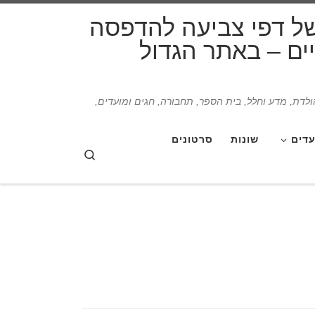
דלג לתוכן
של דפי צביעה להדפסה
תיים – באתר הגדול
הולדת, מדע וחלל, בית הספר, תחבורה, חגים ומועדים,
עדים
שונות
סרטונים
Search