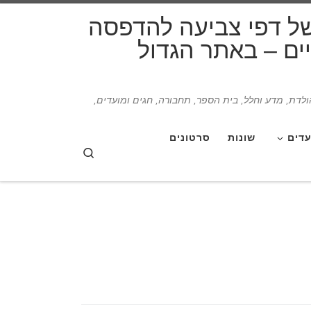
דלג לתוכן
של דפי צביעה להדפסה
תיים – באתר הגדול
הולדת, מדע וחלל, בית הספר, תחבורה, חגים ומועדים,
עדים
שונות
סרטונים
Search