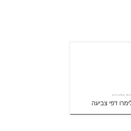
על דפי הצביעה של קלימרו
לה ולהדפסה
ות טלוויזיה
ימרו דפי צביעה