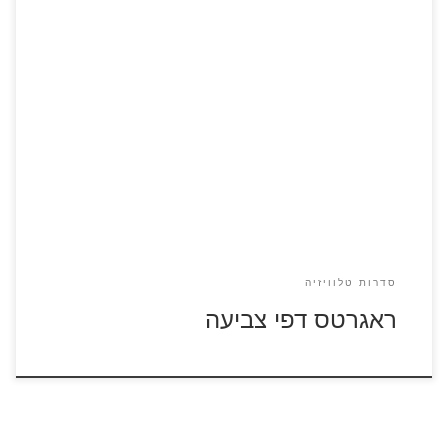
לחצו על דפי הצביעה מתוך הסדרה ראגרטס להגדלה ולהדפסה
סדרות טלוויזיה
ראגרטס דפי צביעה