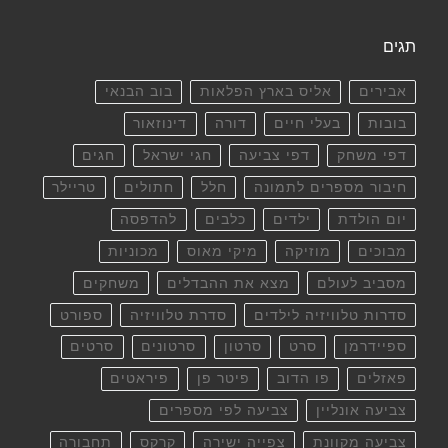
תגים
אבירים
אליס בארץ הפלאות
בוב הבנאי
בובות
בעלי חיים
דורה
דינוזאור
דפי משחק
דפי צביעה
חגי ישראל
חגים
חיבור מספרים לתמונה
חלל
חתולים
טריילר
יום הולדת
ילדים
כלבים
להדפסה
מבוכים
מוזיקה
מיקי מאוס
מכוניות
מסביב לעולם
מצא את ההבדלים
משחקים
סדרות טלוויזיה לילדים
סדרת טלוויזיה
ספורט
ספיידרמן
סרט
סרטון
סרטונים
סרטים
פאזלים
פו הדוב
פיטר פן
פיראטים
צביעה אונליין
צביעה לפי מספרים
צביעה מקוונת
צפייה ישירה
קרקס
תחבורה