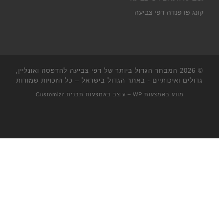
קונג פו פנדה דפי צביעה
© 2026
המבחר הגדול ביותר של דפי צביעה להדפסה ואונליין,
גדולים ואיכותיים - באתר הגדול בישראל
– כל הזכויות שמורות
מונע באמצעות
WP
– עוצב באמצעות
תבנית Customizr