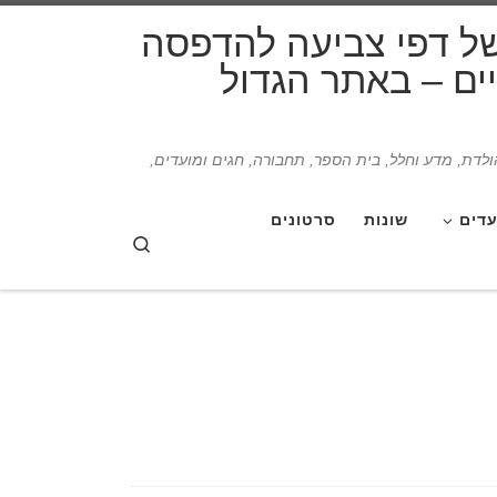
דלג לתוכן
של דפי צביעה להדפסה
תיים – באתר הגדול
הולדת, מדע וחלל, בית הספר, תחבורה, חגים ומועדים,
עדים
שונות
סרטונים
Search