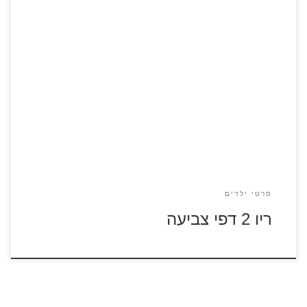
לחץ על דפי הצביעה של הסרט ריו 2 להגדלה ולהדפסה
סרטי ילדים
ריו 2 דפי צביעה