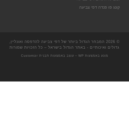
קונג פו פנדה דפי צביעה
© 2026
המבחר הגדול ביותר של דפי צביעה להדפסה ואונליין,
גדולים ואיכותיים - באתר הגדול בישראל
– כל הזכויות שמורות
מונע באמצעות
WP
– עוצב באמצעות
תבנית Customizr