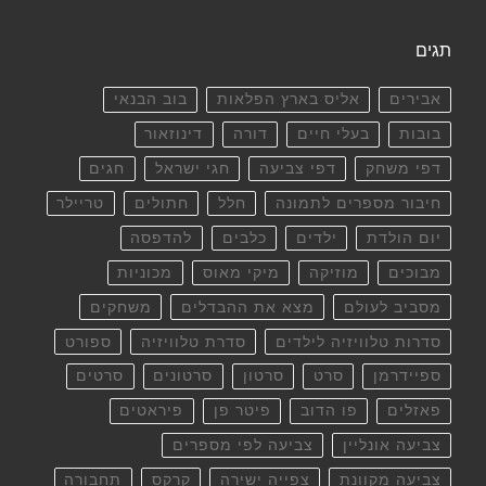
תגים
אבירים
אליס בארץ הפלאות
בוב הבנאי
בובות
בעלי חיים
דורה
דינוזאור
דפי משחק
דפי צביעה
חגי ישראל
חגים
חיבור מספרים לתמונה
חלל
חתולים
טריילר
יום הולדת
ילדים
כלבים
להדפסה
מבוכים
מוזיקה
מיקי מאוס
מכוניות
מסביב לעולם
מצא את ההבדלים
משחקים
סדרות טלוויזיה לילדים
סדרת טלוויזיה
ספורט
ספיידרמן
סרט
סרטון
סרטונים
סרטים
פאזלים
פו הדוב
פיטר פן
פיראטים
צביעה אונליין
צביעה לפי מספרים
צביעה מקוונת
צפייה ישירה
קרקס
תחבורה