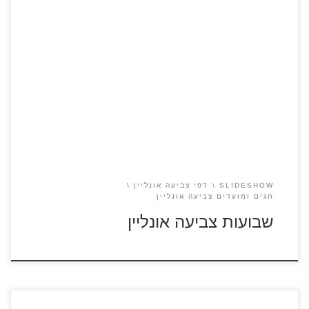
כנסו וקבלו רעיונות יצירה לחג שבועות שבועות
SLIDESHOW
דפי צביעה אונליין
חגים ומועדים צביעה אונליין
שבועות צביעה אונליין