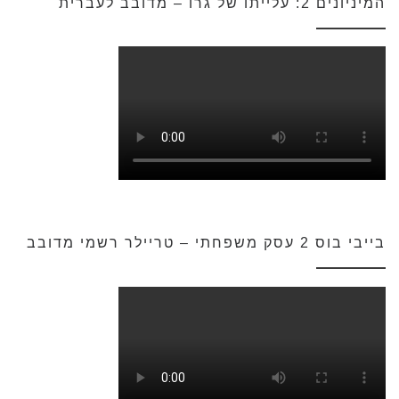
המיניונים 2: עלייתו של גרו – מדובב לעברית
בייבי בוס 2 עסק משפחתי – טריילר רשמי מדובב