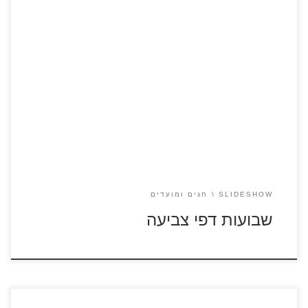
לחצו על דפי הצביעה להגדלה ולהדפסה כנסו לסרטון שבועות
רעיונות יצירה לחג שבועות
SLIDESHOW
חגים ומועדים
שבועות דפי צביעה