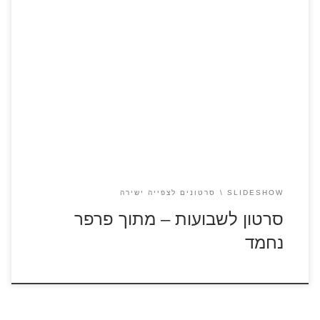
היכנסו לדפי הצביעה לשבועות הבובות והמנחים מתכוננים
לשבועות ולומדים על החג – שמותיו, מאפייניו, המאכלים
הנהוגים, שבעת המינים ועוד. אלינור מספרת על שיתוף הפעולה
בגן ירק שהניב טנא ואף חברות מיוחדת במינה. אנו לומדים גם על
הדרך הארוכה שהחלב עושה מהפרה ועד אלינו – וחוגגים בשירת
מחרוזת שירי חג בחגיגה […]
SLIDESHOW
סרטונים לצפייה ישירה
סרטון לשבועות – מתוך פרפר
נחמד