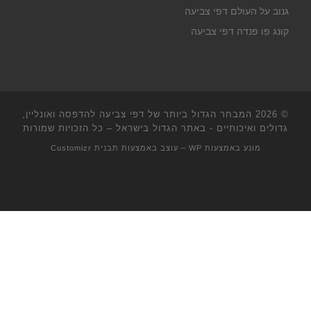
גנוב על העולם דפי צביעה
קונג פו פנדה דפי צביעה
© 2026
המבחר הגדול ביותר של דפי צביעה להדפסה ואונליין,
גדולים ואיכותיים - באתר הגדול בישראל
– כל הזכויות שמורות
מונע באמצעות
WP
– עוצב באמצעות
תבנית Customizr