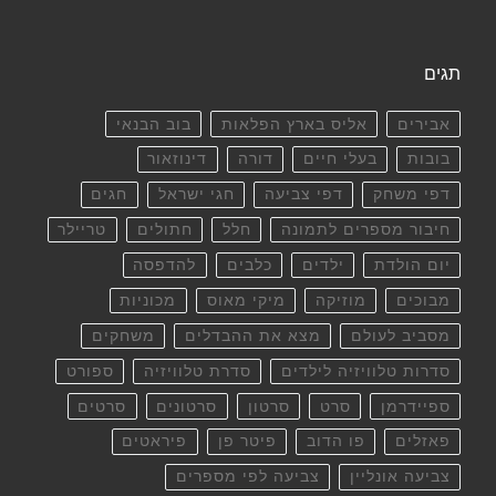
תגים
אבירים
אליס בארץ הפלאות
בוב הבנאי
בובות
בעלי חיים
דורה
דינוזאור
דפי משחק
דפי צביעה
חגי ישראל
חגים
חיבור מספרים לתמונה
חלל
חתולים
טריילר
יום הולדת
ילדים
כלבים
להדפסה
מבוכים
מוזיקה
מיקי מאוס
מכוניות
מסביב לעולם
מצא את ההבדלים
משחקים
סדרות טלוויזיה לילדים
סדרת טלוויזיה
ספורט
ספיידרמן
סרט
סרטון
סרטונים
סרטים
פאזלים
פו הדוב
פיטר פן
פיראטים
צביעה אונליין
צביעה לפי מספרים