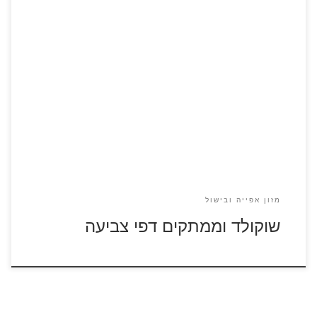
לחץ על דפי הצביעה בנושא שוקולד להגדלה ולהדפסה
מזון אפייה ובישול
שוקולד וממתקים דפי צביעה