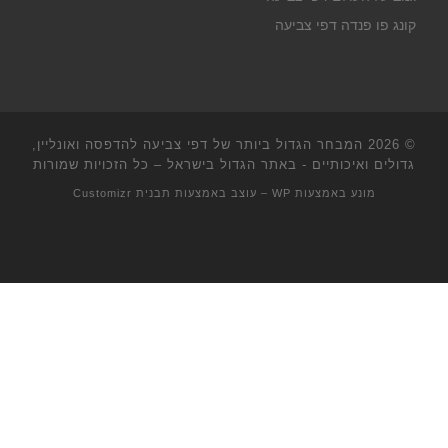
קונג פו פנדה דפי צביעה
© 2026
המבחר הגדול ביותר של דפי צביעה להדפסה ואונליין,
גדולים ואיכותיים - באתר הגדול בישראל
– כל הזכויות שמורות
מונע באמצעות
WP
– עוצב באמצעות
תבנית Customizr