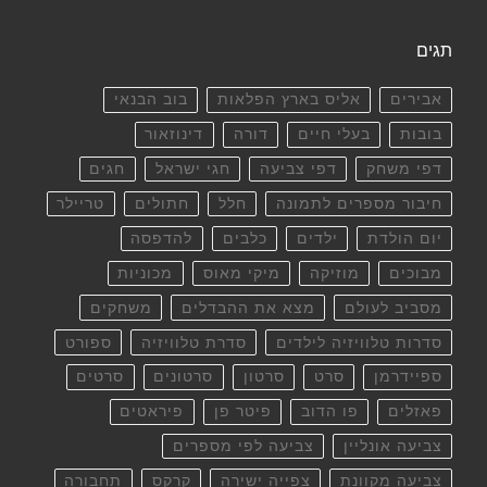
תגים
אבירים
אליס בארץ הפלאות
בוב הבנאי
בובות
בעלי חיים
דורה
דינוזאור
דפי משחק
דפי צביעה
חגי ישראל
חגים
חיבור מספרים לתמונה
חלל
חתולים
טריילר
יום הולדת
ילדים
כלבים
להדפסה
מבוכים
מוזיקה
מיקי מאוס
מכוניות
מסביב לעולם
מצא את ההבדלים
משחקים
סדרות טלוויזיה לילדים
סדרת טלוויזיה
ספורט
ספיידרמן
סרט
סרטון
סרטונים
סרטים
פאזלים
פו הדוב
פיטר פן
פיראטים
צביעה אונליין
צביעה לפי מספרים
צביעה מקוונת
צפייה ישירה
קרקס
תחבורה