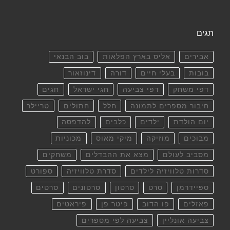
תגים
אבירים
אליס בארץ הפלאות
בוב הבנאי
בובות
בעלי חיים
דורה
דינוזאור
דפי משחק
דפי צביעה
חגי ישראל
חגים
חיבור מספרים לתמונה
חלל
חתולים
טריילר
יום הולדת
ילדים
כלבים
להדפסה
מבוכים
מוזיקה
מיקי מאוס
מכוניות
מסביב לעולם
מצא את ההבדלים
משחקים
סדרות טלוויזיה לילדים
סדרת טלוויזיה
ספורט
ספיידרמן
סרט
סרטון
סרטונים
סרטים
פאזלים
פו הדוב
פיטר פן
פיראטים
צביעה אונליין
צביעה לפי מספרים