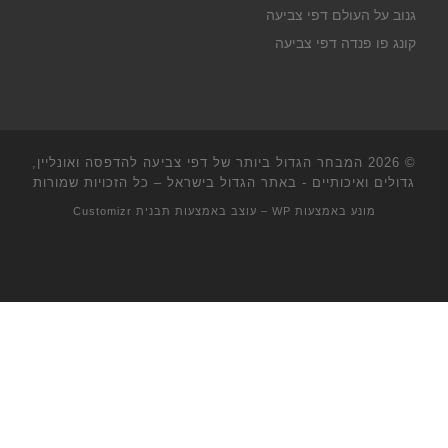
גנוב על העולם דפי צביעה
קונג פו פנדה דפי צביעה
© 2026
המבחר הגדול ביותר של דפי צביעה להדפסה ואונליין,
גדולים ואיכותיים - באתר הגדול בישראל
– כל הזכויות שמורות
מונע באמצעות
WP
– עוצב באמצעות
תבנית Customizr