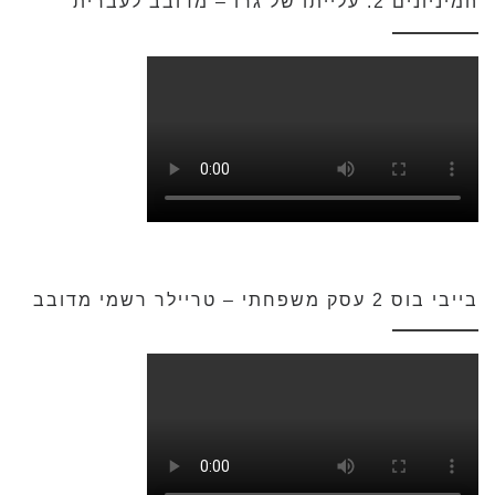
המיניונים 2: עלייתו של גרו – מדובב לעברית
בייבי בוס 2 עסק משפחתי – טריילר רשמי מדובב