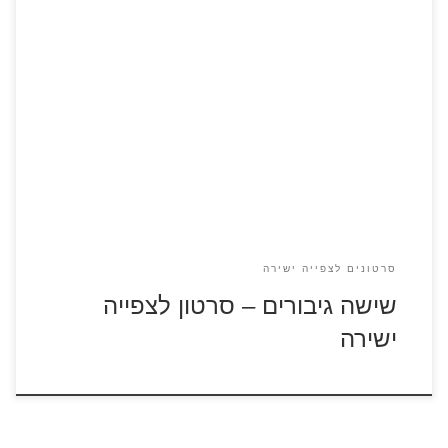
כנסו לדפי צביעה של הסרט שישה גיבורים שישה גיבורים סרטון
לצפייה ישירה גאון רובוטים בשם הירו האמאדה מוצא את עצמו
בתוך השתלשלות של פשע שמאיים להרוס את העיר הבדיונית סאן
פרנסוקיו. הירו חברו הקרוב, רובוט-בלון בשם ביימקס, וצוות
לוחמי פשע בתחילת דרכם יוצאים למשימת הגנה על העיר.
סרטונים לצפייה ישירה
שישה גיבורים – סרטון לצפייה
ישירה