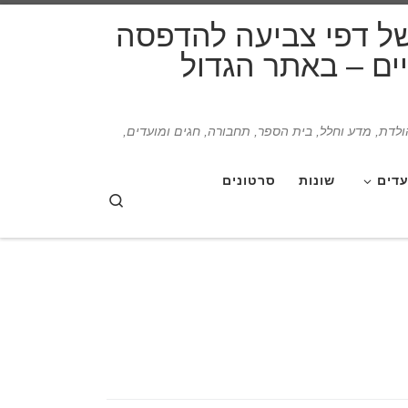
דלג לתוכן
של דפי צביעה להדפסה
תיים – באתר הגדול
הולדת, מדע וחלל, בית הספר, תחבורה, חגים ומועדים,
עדים
שונות
סרטונים
Search