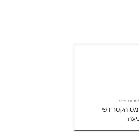
 על דפי הצביעה של תומס הקטר
לה ולהדפסה
ות טלוויזיה
מס הקטר דפי
יעה